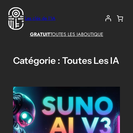
Aller
au
Les clés de l'IA
contenu
GRATUIT
TOUTES LES IA
BOUTIQUE
Catégorie :
Toutes Les IA